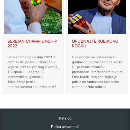
SERBIAN CHAMPIONSHIP
UPOZNAJTE RUBIKOVU
2023
KOCKU
Serbian Championship 2023 je
Ove godine se obeležava 45
četrnaesto po redu takmičenje
godina od pojave čarobne kocke
koje se održalo prošlog vikenda,
čiji je tvorac mađarski
1-2.aprila, u Beogradu u
pronalazač i profesor arhitekture
Matematičkoj gimnaziji.
Erne Rubik. Ova godišnjica je
Takmičenje je bilo
prilika da Ambasada Mađarske
internacionalno i prijavilo se 63
skrene pažnju publike…
takmičara.…
Katalog
Polisa privatnosti