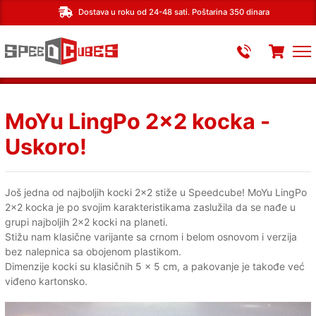
Dostava u roku od 24-48 sati. Poštarina 350 dinara
MoYu LingPo 2x2 kocka -
Uskoro!
Još jedna od najboljih kocki 2x2 stiže u Speedcube! MoYu LingPo
2x2 kocka je po svojim karakteristikama zaslužila da se nađe u
grupi najboljih 2x2 kocki na planeti.
Stižu nam klasične varijante sa crnom i belom osnovom i verzija
bez nalepnica sa obojenom plastikom.
Dimenzije kocki su klasičnih 5 x 5 cm, a pakovanje je takođe već
viđeno kartonsko.