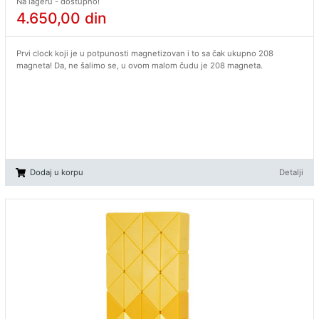
Na lageru - dostupno!
4.650,00
din
Prvi clock koji je u potpunosti magnetizovan i to sa čak ukupno 208
magneta! Da, ne šalimo se, u ovom malom čudu je 208 magneta.
Dodaj u korpu
Detalji