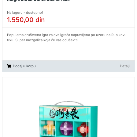
Na lageru - dostupno!
1.550,00
din
Popularna društvena igra za dva igrača napravljena po uzoru na Rubikovu
trku. Super mozgalica koja će vas oduševiti.
Dodaj u korpu
Detalji