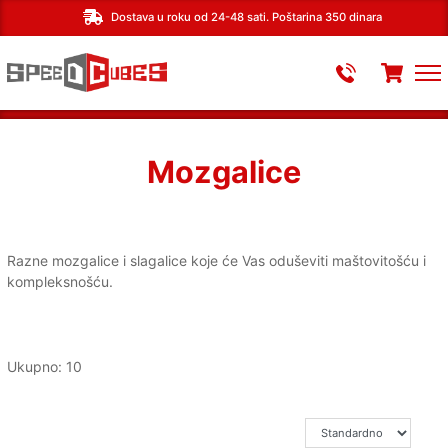
Dostava u roku od 24-48 sati. Poštarina 350 dinara
Mozgalice
Razne mozgalice i slagalice koje će Vas oduševiti maštovitošću i
kompleksnošću.
Ukupno: 10