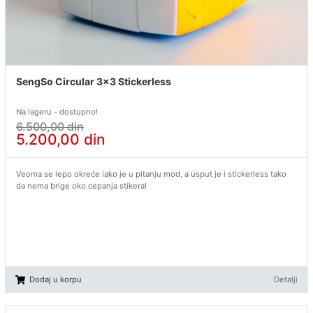
SengSo Circular 3x3 Stickerless
Na lageru - dostupno!
6.500,00
din
5.200,00
din
Veoma se lepo okreće iako je u pitanju mod, a usput je i stickerless tako
da nema brige oko cepanja stikera!
Dodaj u korpu
Detalji