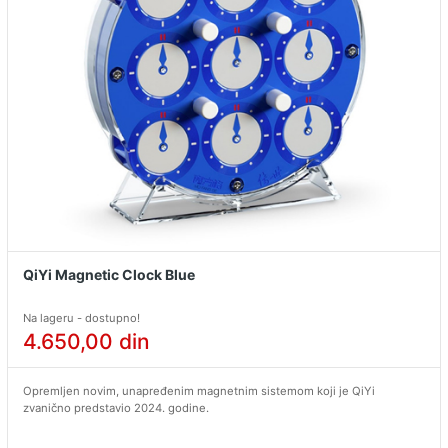
QiYi Magnetic Clock Blue
Na lageru - dostupno!
4.650,00
din
Opremljen novim, unapređenim magnetnim sistemom koji je QiYi
zvanično predstavio 2024. godine.