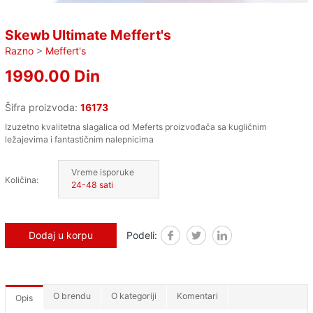
Skewb Ultimate Meffert's
Razno
>
Meffert's
1990.00 Din
Šifra proizvoda:
16173
Izuzetno kvalitetna slagalica od Meferts proizvođača sa kugličnim
ležajevima i fantastičnim nalepnicima
Vreme isporuke
Količina:
24-48 sati
Dodaj u korpu
Podeli:
Facebook
Twitter
Linked in
O brendu
O kategoriji
Komentari
Opis