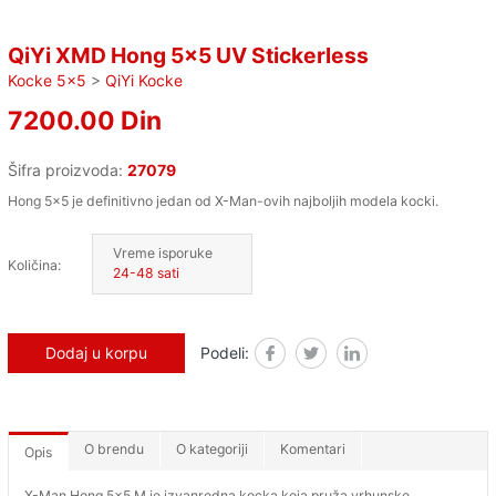
QiYi XMD Hong 5x5 UV Stickerless
Kocke 5x5
>
QiYi Kocke
7200.00 Din
Šifra proizvoda:
27079
Hong 5x5 je definitivno jedan od X-Man-ovih najboljih modela kocki.
Vreme isporuke
Količina:
24-48 sati
Dodaj u korpu
Podeli:
Facebook
Twitter
Linked in
O brendu
O kategoriji
Komentari
Opis
X-Man Hong 5x5 M je izvanredna kocka koja pruža vrhunske