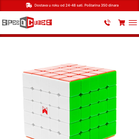
Dostava u roku od 24-48 sati. Poštarina 350 dinara