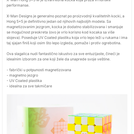
performanse.
X-Man Designs je generalno poznat po proizvodnji kvalitetnih kocki, a
Hong 5x5 je definitivno jedan od njihovih najboljih modela. Sa
magnetizovanim jezgrom, kocka je dodatno stabilizovana i smanjuje
se mogućnost preokreta (ovo je vrlo korisno kod kocaka sa više
slojeva). Poseduje UV Coated plastiku koja vrlo lepo leži u rukama i ima
taj sjajan finiš koji osim što lepo izgleda, pomaže i protiv ogrebotina.
Ova slagalica nudi fantastično iskustvo za sve entuzijaste, čineći je
idealnim izborom za one koji žele da unaprede svoje veštine.
- fabrički u potpunosti magnetizovana
- magnetno jezgro
- UV Coated plastika
- idealna za sve takmičare