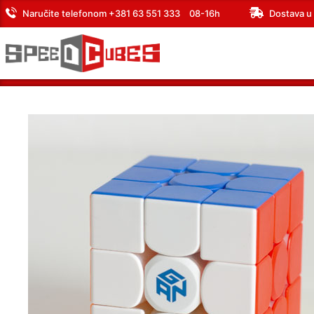
Naručite telefonom +381 ‎63 551 333
08-16h
Dostava u 