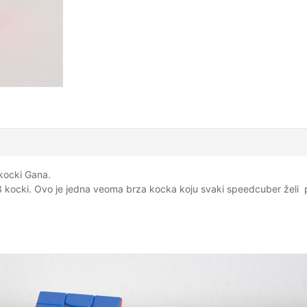
 kocki Gana.
 kocki. Ovo je jedna veoma brza kocka koju svaki speedcuber želi 