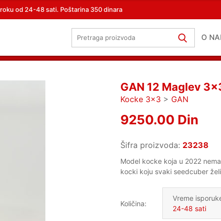
roku od 24-48 sati. Poštarina 350 dinara
O N
GAN 12 Maglev 3x3
Kocke 3x3
>
GAN
9250.00 Din
Šifra proizvoda:
23238
Model kocke koja u 2022 nema 
kocki koju svaki seedcuber želi 
Vreme isporuk
Količina:
24-48 sati