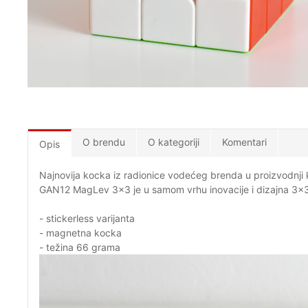
O brendu
O kategoriji
Komentari
Opis
Najnovija kocka iz radionice vodećeg brenda u proizvodnji
GAN12 MagLev 3x3 je u samom vrhu inovacije i dizajna 3x3
- stickerless varijanta
- magnetna kocka
- težina 66 grama