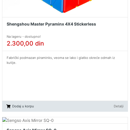
Shengshou Master Pyraminx 4X4 Stickerless
Na lageru - dostupno!
2.300,00
din
Fabrički podmazan piraminks, veoma se lako i glatko okreće odmah iz
kutije.
Dodaj u korpu
Detalji