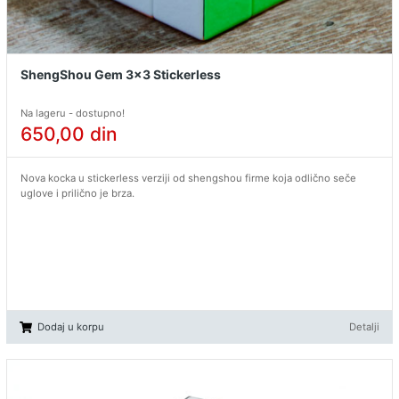
ShengShou Gem 3x3 Stickerless
Na lageru - dostupno!
650,00
din
Nova kocka u stickerless verziji od shengshou firme koja odlično seče
uglove i prilično je brza.
Dodaj u korpu
Detalji