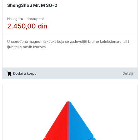
ShengShou Mr. M SQ-0
Na lageru - dostupno!
2.450,00
din
Unapređena magnetna kocka koja će zadovoljiti brojne kolekcionare, ali i
ljubitelje novih izazova!
Dodaj u korpu
Detalji