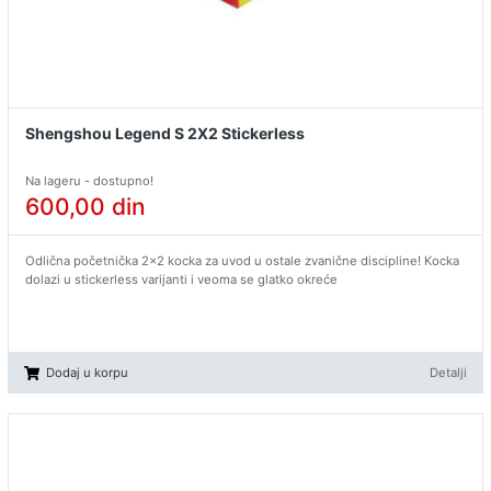
Shengshou Legend S 2X2 Stickerless
Na lageru - dostupno!
600,00
din
Odlična početnička 2x2 kocka za uvod u ostale zvanične discipline! Kocka
dolazi u stickerless varijanti i veoma se glatko okreće
Dodaj u korpu
Detalji