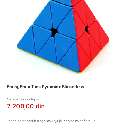
ShengShou Tank Pyraminx Stickerless
Na lageru - dostupno!
2.200,00
din
Jedna od poznatih slagalica koja je idealna za početnike.