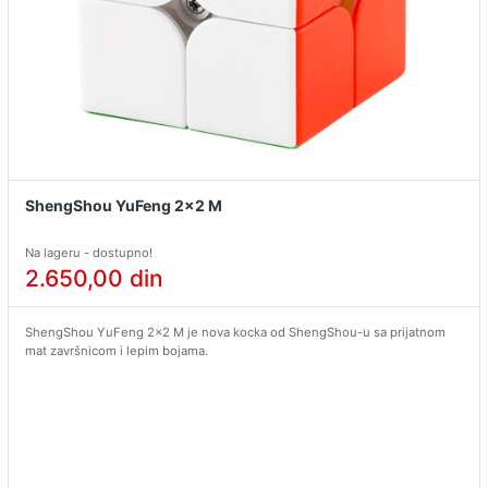
ShengShou YuFeng 2x2 M
Na lageru - dostupno!
2.650,00
din
ShengShou YuFeng 2×2 M je nova kocka od ShengShou-u sa prijatnom
mat završnicom i lepim bojama.