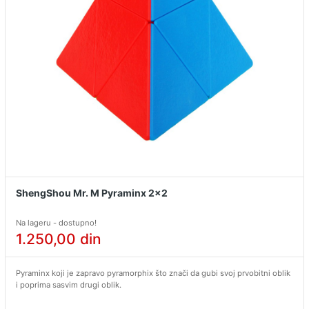
ShengShou Mr. M Pyraminx 2x2
Na lageru - dostupno!
1.250,00
din
Pyraminx koji je zapravo pyramorphix što znači da gubi svoj prvobitni oblik
i poprima sasvim drugi oblik.