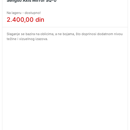
Sengso Axis Mirror SQ-0
Na lageru - dostupno!
2.400,00
din
Slaganje se bazira na oblicima, a ne bojama, što doprinosi dodatnom nivou
težine i vizuelnog izazova.