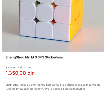
ShengShou Mr. M S 3x3 Stickerless
Na lageru - dostupno!
1.350,00
din
Magnetna kocka od shengshou kompanije i to budžet kocka sa magnetima
i veoma pristupačnom cenom, ovo je kocka sa glatkom površin