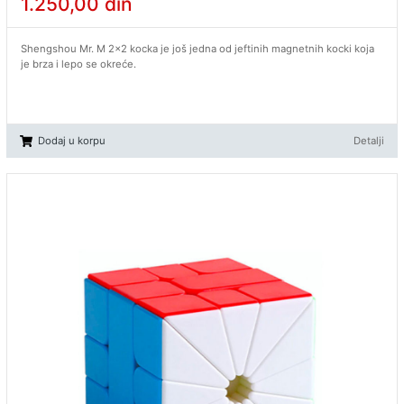
1.250,00
din
Shengshou Mr. M 2x2 kocka je još jedna od jeftinih magnetnih kocki koja
je brza i lepo se okreće.
Dodaj u korpu
Detalji