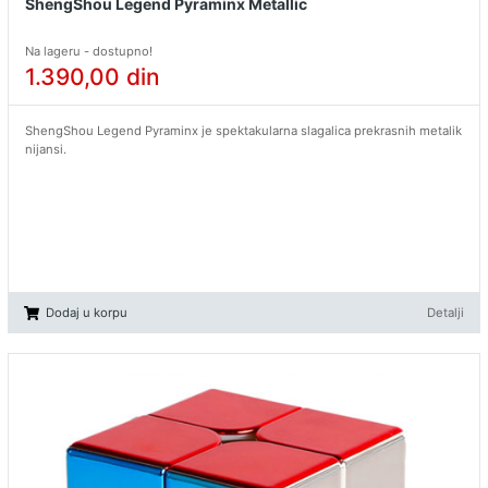
ShengShou Legend Pyraminx Metallic
Na lageru - dostupno!
1.390,00
din
ShengShou Legend Pyraminx je spektakularna slagalica prekrasnih metalik
nijansi.
Dodaj u korpu
Detalji