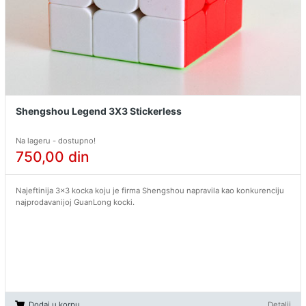
Shengshou Legend 3X3 Stickerless
Na lageru - dostupno!
750,00
din
Najeftinija 3x3 kocka koju je firma Shengshou napravila kao konkurenciju
najprodavanijoj GuanLong kocki.
Dodaj u korpu
Detalji