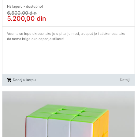
Na lageru - dostupno!
6.500,00
din
5.200,00
din
Veoma se lepo okreće iako je u pitanju mod, a usput je i stickerless tako
da nema brige oko cepanja stikera!
Dodaj u korpu
Detalji