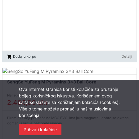
Dodaj u korpu
Detalji
SengSo YuFeng M Pyraminx 3x3 Ball Core
Ova Internet stranica koristi kolačiće za pružanje
boljeg korisničkog iskustva. Korišćenjem ovog
Na lageru - dostupno!
2.400,00
din
sajta se slažete sa korištenjem kolačića (cookies).
Više o tome možete pronaći u našim uslovima
korišćenja.
Piraminks koji podseća na MGC EVO. Ima jake magnete i dobro se okreće
odmah iz kutije bez podešavanja.
Prihvati kolačiće