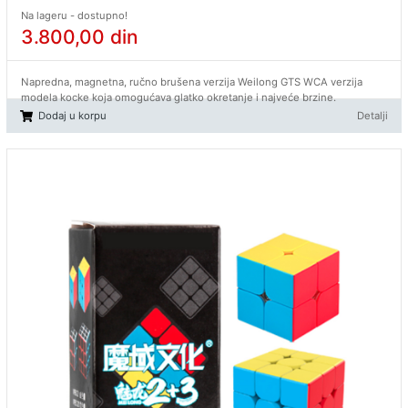
Na lageru - dostupno!
3.800,00
din
Napredna, magnetna, ručno brušena verzija Weilong GTS WCA verzija
modela kocke koja omogućava glatko okretanje i najveće brzine.
Dodaj u korpu
Detalji