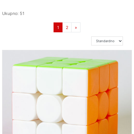
Ukupno: 51
1
(current)
2
»
sledeća