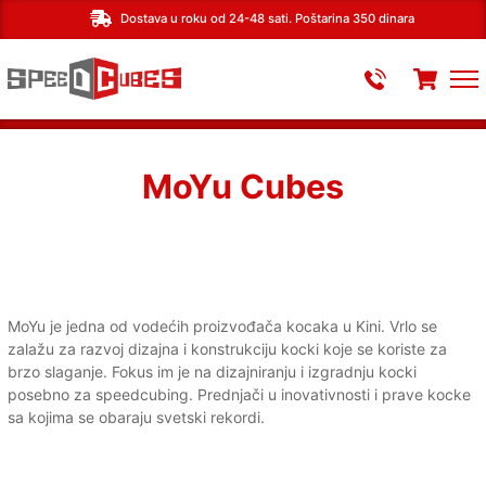
Dostava u roku od 24-48 sati. Poštarina 350 dinara
MoYu Cubes
MoYu je jedna od vodećih proizvođača kocaka u Kini. Vrlo se
zalažu za razvoj
dizajna i konstrukciju kocki koje se koriste za
brzo slaganje.
Fokus im je na dizajniranju i izgradnju kocki
posebno za speedcubing. Prednjači u inovativnosti i prave kocke
sa kojima se obaraju svetski rekordi.