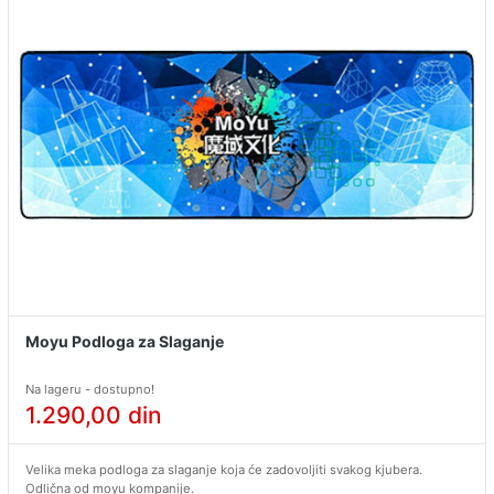
Moyu Podloga za Slaganje
Na lageru - dostupno!
1.290,00
din
Velika meka podloga za slaganje koja će zadovoljiti svakog kjubera.
Odlična od moyu kompanije.