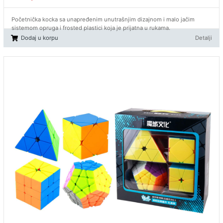
Početnička kocka sa unapređenim unutrašnjim dizajnom i malo jačim
sistemom opruga i frosted plastici koja je prijatna u rukama.
Dodaj u korpu
Detalji