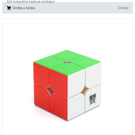
biti svejedno kada je probaju!
Dodaj u korpu
Detalji