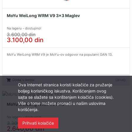
MoYu WeiLong WRM V9 3x3 Maglev
Na lageru - dostupno!
3.600,00
din
3.100,00
din
MoYu WeiLong WRM V9 je MoYu-ov odgovor na popularni GAN 13.
Dodaj u korpu
Detalji
Ova Internet stranica koristi kolačiće za pružanje
boljeg korisničkog iskustva. Korišćenjem ovog
sajta se slažete sa korištenjem kolačića (cookies).
Više o tome možete pronaći u našim uslovima
MoYu WeiLong WRM V9 3x3
korišćenja.
Na lageru - dostupno!
3.300,00
din
Prihvati kolačiće
2.640,00
din