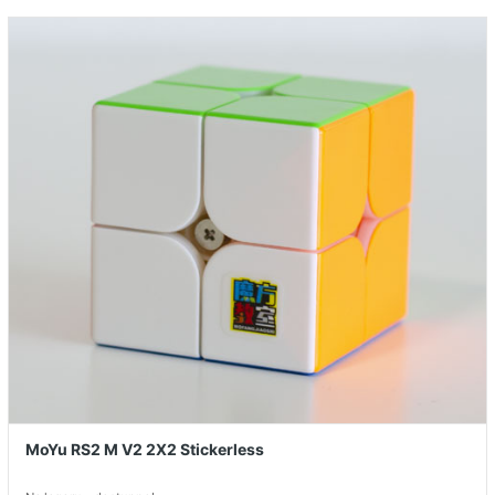
MoYu RS2 M V2 2X2 Stickerless