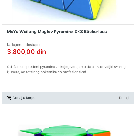
MoYu Weilong Maglev Pyraminx 3x3 Stickerless
Na lageru - dostupno!
3.800,00
din
Odličan unapređeni pyraminx za kojeg verujemo da će zadovoljiti svakog
kjubera, od totalnog početnika do profesionalca!
Dodaj u korpu
Detalji