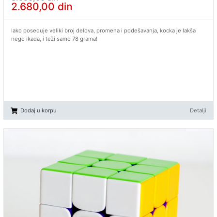
2.680,00
din
Iako poseduje veliki broj delova, promena i podešavanja, kocka je lakša
nego ikada, i teži samo 78 grama!
Dodaj u korpu
Detalji