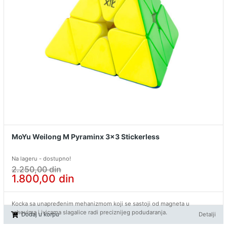
MoYu Weilong M Pyraminx 3x3 Stickerless
Na lageru - dostupno!
2.250,00
din
1.800,00
din
Kocka sa unapređenim mehanizmom koji se sastoji od magneta u
vrhovima i ivicama slagalice radi preciznijeg podudaranja.
Dodaj u korpu
Detalji