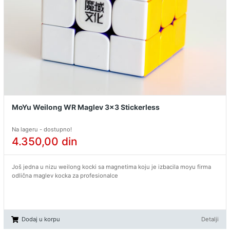
MoYu Weilong WR Maglev 3x3 Stickerless
Na lageru - dostupno!
4.350,00
din
Još jedna u nizu weilong kocki sa magnetima koju je izbacila moyu firma
odlična maglev kocka za profesionalce
Dodaj u korpu
Detalji