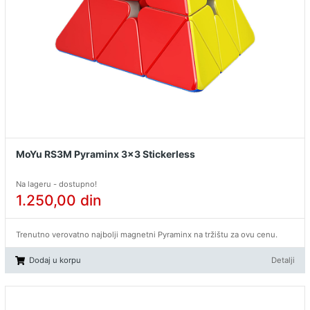
MoYu RS3M Pyraminx 3x3 Stickerless
Na lageru - dostupno!
1.250,00
din
Trenutno verovatno najbolji magnetni Pyraminx na tržištu za ovu cenu.
Dodaj u korpu
Detalji