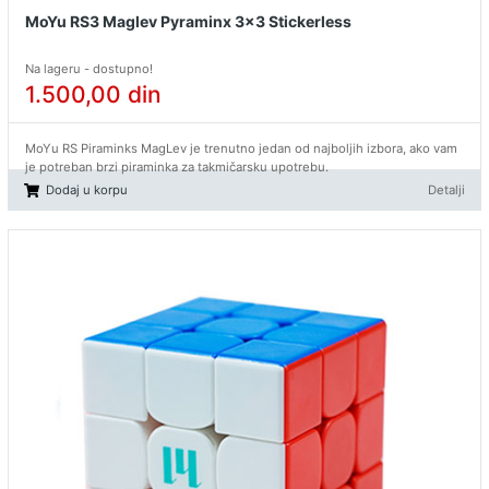
MoYu RS3 Maglev Pyraminx 3x3 Stickerless
Na lageru - dostupno!
1.500,00
din
MoYu RS Piraminks MagLev je trenutno jedan od najboljih izbora, ako vam
je potreban brzi piraminka za takmičarsku upotrebu.
Dodaj u korpu
Detalji