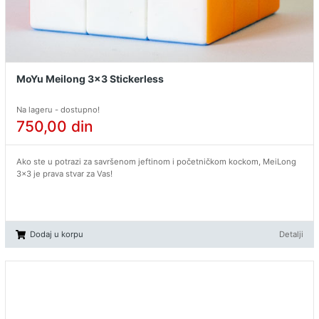
MoYu Meilong 3x3 Stickerless
Na lageru - dostupno!
750,00
din
Ako ste u potrazi za savršenom jeftinom i početničkom kockom, MeiLong
3x3 je prava stvar za Vas!
Dodaj u korpu
Detalji