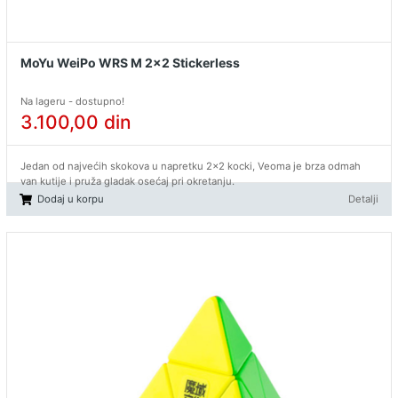
MoYu WeiPo WRS M 2x2 Stickerless
Na lageru - dostupno!
3.100,00
din
Jedan od najvećih skokova u napretku 2x2 kocki, Veoma je brza odmah
van kutije i pruža gladak osećaj pri okretanju.
Dodaj u korpu
Detalji