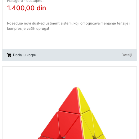
Na lageru - dostupno!
1.400,00
din
Poseduje novi dual-adjustment sistem, koji omogućava menjanje tenzije i
kompresije vaših opruga!
Dodaj u korpu
Detalji