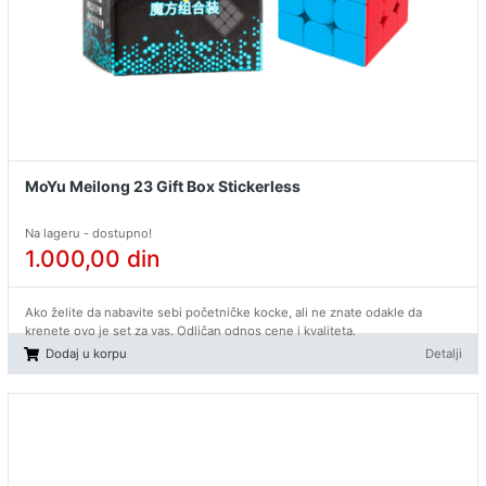
MoYu Meilong 23 Gift Box Stickerless
Na lageru - dostupno!
1.000,00
din
Ako želite da nabavite sebi početničke kocke, ali ne znate odakle da
krenete ovo je set za vas. Odličan odnos cene i kvaliteta.
Dodaj u korpu
Detalji