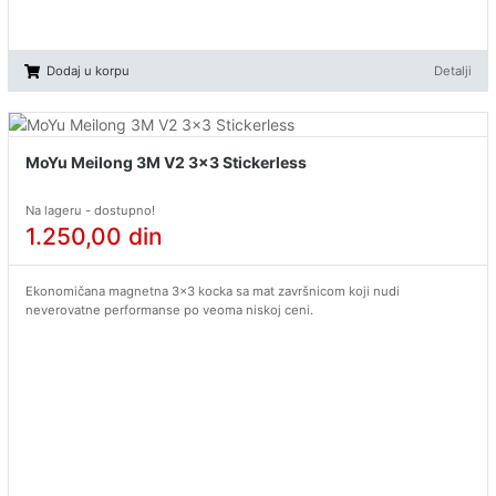
Dodaj u korpu
Detalji
MoYu Meilong 3M V2 3x3 Stickerless
Na lageru - dostupno!
1.250,00
din
Ekonomičana magnetna 3x3 kocka sa mat završnicom koji nudi
neverovatne performanse po veoma niskoj ceni.