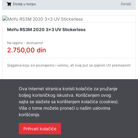
Dodaj u korpu
Detalji
MoYu RS3M 2020 3x3 UV Stickerless
Na lageru - dostupno!
2.750,00
din
Slagalica koju svi poznajemo i volimo, ali ovaj put sa sjajnim UV premazom!
Ova Internet stranica koristi kolačiće za pružanje
boljeg korisničkog iskustva. Korišćenjem ovog
sajta se slažete sa korištenjem kolačića (cookies).
Više o tome možete pronaći u našim uslovima
korišćenja.
Prihvati kolačiće