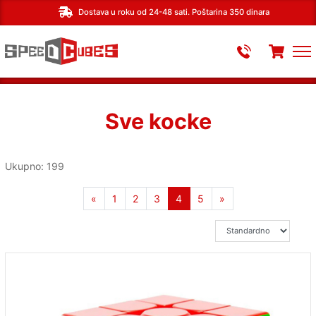
Dostava u roku od 24-48 sati. Poštarina 350 dinara
Sve kocke
Ukupno: 199
«
prethodna
1
2
3
4
(current)
5
»
sledeća