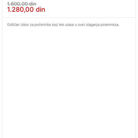
1.600,00
din
1.280,00
din
Odličan izbor za početnike koji tek ulaze u svet slaganja piraminksa.