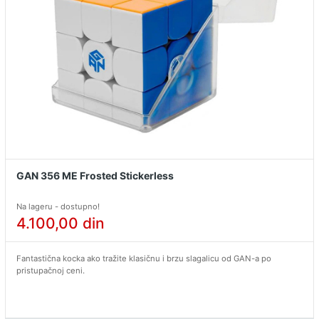
GAN 356 ME Frosted Stickerless
Na lageru - dostupno!
4.100,00
din
Fantastična kocka ako tražite klasičnu i brzu slagalicu od GAN-a po
pristupačnoj ceni.