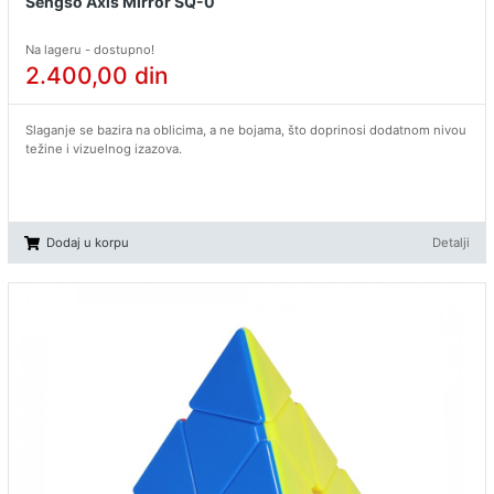
Sengso Axis Mirror SQ-0
Na lageru - dostupno!
2.400,00
din
Slaganje se bazira na oblicima, a ne bojama, što doprinosi dodatnom nivou
težine i vizuelnog izazova.
Dodaj u korpu
Detalji