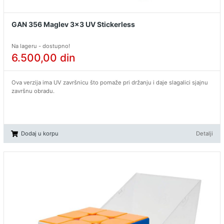
GAN 356 Maglev 3x3 UV Stickerless
Na lageru - dostupno!
6.500,00
din
Ova verzija ima UV završnicu što pomaže pri držanju i daje slagalici sjajnu
završnu obradu.
Dodaj u korpu
Detalji