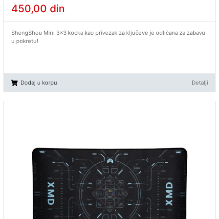
450,00
din
ShengShou Mini 3x3 kocka kao privezak za ključeve je odličana za zabavu
u pokretu!
Dodaj u korpu
Detalji