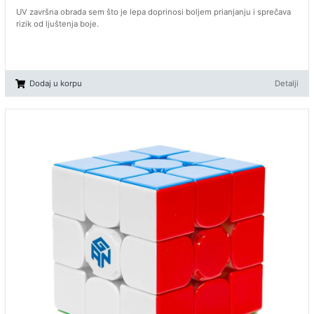
UV završna obrada sem što je lepa doprinosi boljem prianjanju i sprečava
rizik od ljuštenja boje.
Dodaj u korpu
Detalji